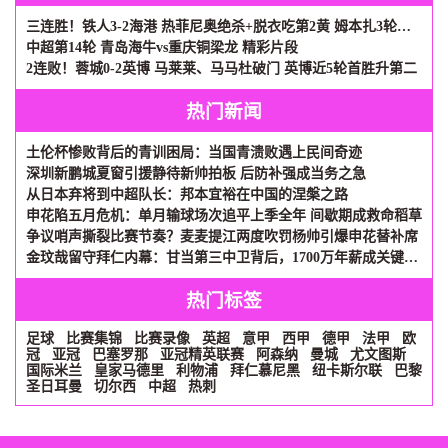
三连胜！铁人3-2海港 热菲尼奥绝杀+脱衣吃第2黄 姆本扎3轮轰6球
中超第14轮 青岛海牛vs重庆铜梁龙 精彩片段
2连败！蓉城0-2英博 马莱莱、马马杜破门 英博近5轮首胜升第二
热门新闻
土伦杯惨败背后的青训困局：当国青溃败遇上民间奇迹
深圳新鹏城夏窗引援静待新帅拍板 后防补强成当务之急
从日本弃将到中超队长：邦本宜裕在中国的涅槃之路
申花陷五月危机：单月输球场次追平上季全年 间歇期成救命稻草
争议哨声撕裂比赛节奏？麦麦提江两度吹罚杨帅引爆申花替补席
金玟哉留守拜仁内幕：甘当第三中卫背后，1700万年薪成关键砝码
热门标签
足球
比赛集锦
比赛录像
英超
意甲
西甲
德甲
法甲
欧
冠
亚冠
巴塞罗那
亚冠精英联赛
阿森纳
曼城
尤文图斯
国际米兰
皇家马德里
利物浦
拜仁慕尼黑
纽卡斯尔联
巴黎
圣日耳曼
切尔西
中超
热刺