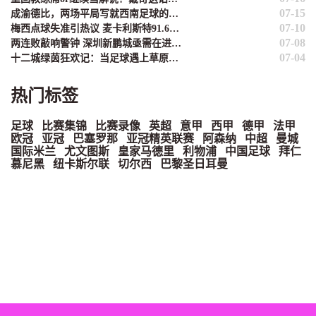
07-15
成渝德比，两场平局写就西南足球的倔强
07-10
梅西点球失准引热议 麦卡利斯特91.6%命中率或成新选择
07-08
两连败敲响警钟 深圳新鹏城亟需在进攻端"绣花"
07-04
十二城绿茵狂欢记：当足球遇上草原的夏天
热门标签
足球
比赛集锦
比赛录像
英超
意甲
西甲
德甲
法甲
欧冠
亚冠
巴塞罗那
亚冠精英联赛
阿森纳
中超
曼城
国际米兰
尤文图斯
皇家马德里
利物浦
中国足球
拜仁
慕尼黑
纽卡斯尔联
切尔西
巴黎圣日耳曼