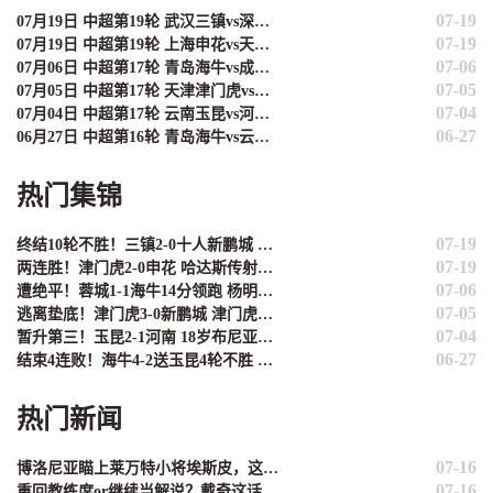
07-19
07月19日 中超第19轮 武汉三镇vs深圳新鹏城 全场录像
07-19
07月19日 中超第19轮 上海申花vs天津津门虎 全场录像
07-06
07月06日 中超第17轮 青岛海牛vs成都蓉城 全场录像
07-05
07月05日 中超第17轮 天津津门虎vs深圳新鹏城 全场录像
07-04
07月04日 中超第17轮 云南玉昆vs河南 全场录像
06-27
06月27日 中超第16轮 青岛海牛vs云南玉昆 全场录像
热门集锦
07-19
终结10轮不胜！三镇2-0十人新鹏城 加布里埃尔直红 熊继政破门
07-19
两连胜！津门虎2-0申花 哈达斯传射基莱斯破门 比赛一度暂停1小时
07-06
遭绝平！蓉城1-1海牛14分领跑 杨明洋建功杨聪救主 海牛仍倒数第3
07-05
逃离垫底！津门虎3-0新鹏城 津门虎补时连入2球 积分平三镇升第15
07-04
暂升第三！玉昆2-1河南 18岁布尼亚明处子球叶力江离谱梦游送礼
06-27
结束4连败！海牛4-2送玉昆4轮不胜 宋文杰2传1射林创益0度角破门
热门新闻
07-16
博洛尼亚瞄上莱万特小将埃斯皮，这小孩有点意思
07-16
重回教练席or继续当解说？戴奇这话说得够艺术