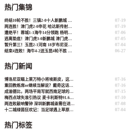
热门集锦
07-19
终结10轮不胜！三镇2-0十人新鹏城 加布里埃尔直红 熊继政破门
07-19
两连胜！津门虎2-0申花 哈达斯传射基莱斯破门 比赛一度暂停1小时
07-06
遭绝平！蓉城1-1海牛14分领跑 杨明洋建功杨聪救主 海牛仍倒数第3
07-05
逃离垫底！津门虎3-0新鹏城 津门虎补时连入2球 积分平三镇升第15
07-04
暂升第三！玉昆2-1河南 18岁布尼亚明处子球叶力江离谱梦游送礼
06-27
结束4连败！海牛4-2送玉昆4轮不胜 宋文杰2传1射林创益0度角破门
热门新闻
07-16
博洛尼亚瞄上莱万特小将埃斯皮，这小孩有点意思
07-16
重回教练席or继续当解说？戴奇这话说得够艺术
07-15
成渝德比，两场平局写就西南足球的倔强
07-10
梅西点球失准引热议 麦卡利斯特91.6%命中率或成新选择
07-08
两连败敲响警钟 深圳新鹏城亟需在进攻端"绣花"
07-04
十二城绿茵狂欢记：当足球遇上草原的夏天
热门标签