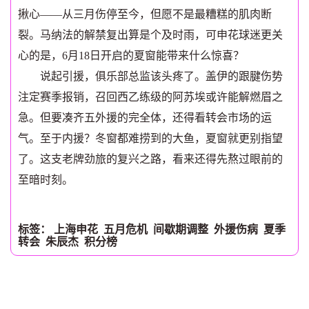
揪心——从三月伤停至今，但愿不是最糟糕的肌肉断
裂。马纳法的解禁复出算是个及时雨，可申花球迷更关
心的是，6月18日开启的夏窗能带来什么惊喜？
说起引援，俱乐部总监该头疼了。盖伊的跟腱伤势
注定赛季报销，召回西乙练级的阿苏埃或许能解燃眉之
急。但要凑齐五外援的完全体，还得看转会市场的运
气。至于内援？冬窗都难捞到的大鱼，夏窗就更别指望
了。这支老牌劲旅的复兴之路，看来还得先熬过眼前的
至暗时刻。
标签：
上海申花
五月危机
间歇期调整
外援伤病
夏季
转会
朱辰杰
积分榜