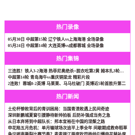
热门录像
05月30日 中超第15轮 辽宁铁人vs上海海港 全场录像
05月24日 中超第14轮 大连英博vs成都蓉城 全场录像
热门集锦
三连胜！铁人3-2海港 热菲尼奥绝杀+脱衣吃第2黄 姆本扎3轮轰6球
中超第14轮 青岛海牛vs重庆铜梁龙 精彩片段
2连败！蓉城0-2英博 马莱莱、马马杜破门 英博近5轮首胜升第二
热门新闻
土伦杯惨败背后的青训困局：当国青溃败遇上民间奇迹
深圳新鹏城夏窗引援静待新帅拍板 后防补强成当务之急
从日本弃将到中超队长：邦本宜裕在中国的涅槃之路
申花陷五月危机：单月输球场次追平上季全年 间歇期成救命稻草
争议哨声撕裂比赛节奏？麦麦提江两度吹罚杨帅引爆申花替补席