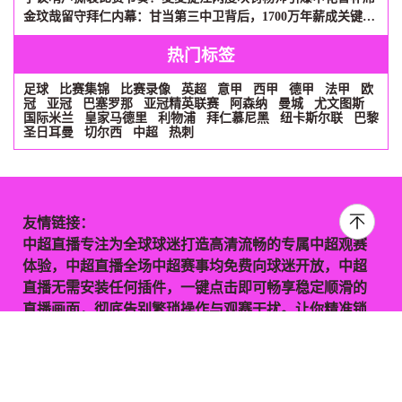
金玟哉留守拜仁内幕：甘当第三中卫背后，1700万年薪成关键砝码
热门标签
足球
比赛集锦
比赛录像
英超
意甲
西甲
德甲
法甲
欧
冠
亚冠
巴塞罗那
亚冠精英联赛
阿森纳
曼城
尤文图斯
国际米兰
皇家马德里
利物浦
拜仁慕尼黑
纽卡斯尔联
巴黎
圣日耳曼
切尔西
中超
热刺
友情链接：
中超直播专注为全球球迷打造高清流畅的专属中超观赛
体验，中超直播全场中超赛事均免费向球迷开放，中超
直播无需安装任何插件，一键点击即可畅享稳定顺滑的
直播画面，彻底告别繁琐操作与观赛干扰。让你精准锁
定每一场比赛关键对决，沉浸式享受高效、顺畅的专属
看球体验，尽情感受中超比赛的热血与魅力。本站所有
直播及视频资源均由网友分享，仅跳转至第三方网站进
行播放。