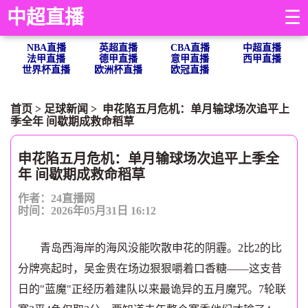
中超直播
☰
NBA直播
英超直播
CBA直播
中超直播
法甲直播
德甲直播
意甲直播
西甲直播
世界杯直播
欧洲杯直播
欧冠直播
首页
>
足球新闻
> 申花陷五月危机：单月输球场次追平上
季全年 间歇期成救命稻草
申花陷五月危机：单月输球场次追平上季全
年 间歇期成救命稻草
作者：24直播网
时间：2026年05月31日 16:12
青岛西海岸的海风没能吹散申花的阴霾。2比2的比
分牌亮起时，吴金贵在场边狠狠嚼着口香糖——这支昔
日的"蓝魔"正经历着建队以来最诡异的五月魔咒。7轮联