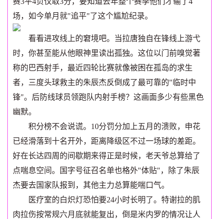
赛3平4负仅取3分，要知道去年整个赛季他们才输了4
场，如今单月就"追平"了这个尴尬纪录。
看看进攻线上的窘境吧。当拉唐独自在锋线上游弋
时，你甚至能从他眼神里读出孤独。这位以门前嗅觉著
称的巴西射手，最近四轮比赛就像被困在孤岛的求生
者，三度头球救主的朱辰杰反倒成了最可靠的"临时中
锋"。后防线球员领跑队内射手榜？这画面多少有些黑色
幽默。
积分榜不会说谎。10分罚分加上五月的溃败，申花
已经滑落到十名开外，距离降级区不过一场球的差距。
好在长达四周的间歇期来得正是时候，老天爷总算给了
点喘息空间。国字号征召名单也格外"体贴"，除了朱辰
杰要去国家队报到，其他主力总算能喘口气。
医疗室的白炽灯恐怕要24小时长明了。特谢拉的肌
肉拉伤按常规六月底就能复出，倒是米内罗的情况让人