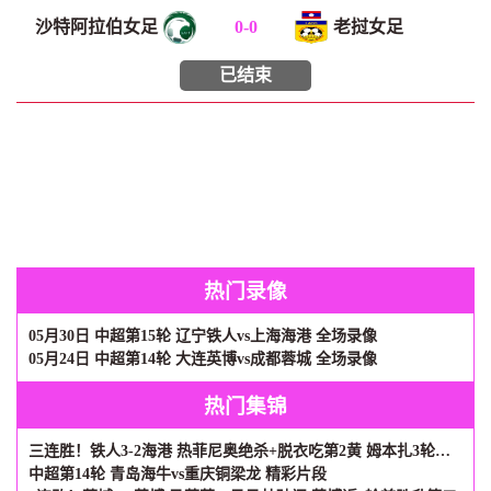
沙特阿拉伯女足
0
-
0
老挝女足
已结束
热门录像
05月30日 中超第15轮 辽宁铁人vs上海海港 全场录像
05月24日 中超第14轮 大连英博vs成都蓉城 全场录像
热门集锦
三连胜！铁人3-2海港 热菲尼奥绝杀+脱衣吃第2黄 姆本扎3轮轰6球
中超第14轮 青岛海牛vs重庆铜梁龙 精彩片段