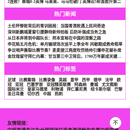
2连败！蓉城0-2英博 马莱莱、马马杜破门 英博近5轮首胜升第二
热门新闻
土伦杯惨败背后的青训困局：当国青溃败遇上民间奇迹
深圳新鹏城夏窗引援静待新帅拍板 后防补强成当务之急
从日本弃将到中超队长：邦本宜裕在中国的涅槃之路
申花陷五月危机：单月输球场次追平上季全年 间歇期成救命稻草
争议哨声撕裂比赛节奏？麦麦提江两度吹罚杨帅引爆申花替补席
金玟哉留守拜仁内幕：甘当第三中卫背后，1700万年薪成关键砝码
热门标签
足球
比赛集锦
比赛录像
英超
意甲
西甲
德甲
法甲
欧
冠
亚冠
巴塞罗那
亚冠精英联赛
阿森纳
曼城
尤文图斯
国际米兰
皇家马德里
利物浦
拜仁慕尼黑
纽卡斯尔联
巴黎
圣日耳曼
切尔西
中超
热刺
友情链接：