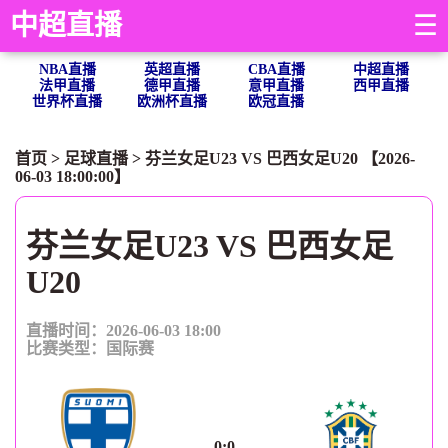
中超直播
☰
NBA直播
英超直播
CBA直播
中超直播
法甲直播
德甲直播
意甲直播
西甲直播
世界杯直播
欧洲杯直播
欧冠直播
首页
>
足球直播
> 芬兰女足U23 VS 巴西女足U20 【2026-
06-03 18:00:00】
芬兰女足U23 VS 巴西女足
U20
直播时间：2026-06-03 18:00
比赛类型：
国际赛
0
:
0