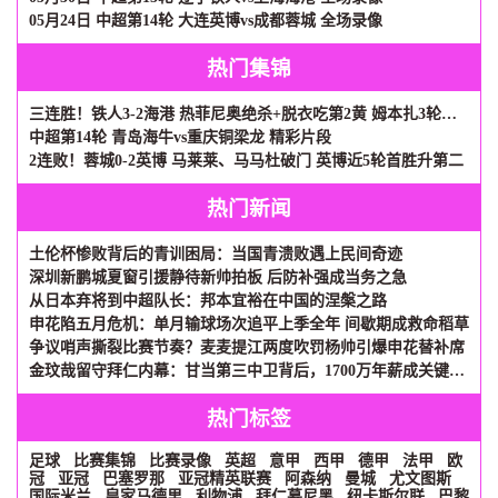
05月24日 中超第14轮 大连英博vs成都蓉城 全场录像
热门集锦
三连胜！铁人3-2海港 热菲尼奥绝杀+脱衣吃第2黄 姆本扎3轮轰6球
中超第14轮 青岛海牛vs重庆铜梁龙 精彩片段
2连败！蓉城0-2英博 马莱莱、马马杜破门 英博近5轮首胜升第二
热门新闻
土伦杯惨败背后的青训困局：当国青溃败遇上民间奇迹
深圳新鹏城夏窗引援静待新帅拍板 后防补强成当务之急
从日本弃将到中超队长：邦本宜裕在中国的涅槃之路
申花陷五月危机：单月输球场次追平上季全年 间歇期成救命稻草
争议哨声撕裂比赛节奏？麦麦提江两度吹罚杨帅引爆申花替补席
金玟哉留守拜仁内幕：甘当第三中卫背后，1700万年薪成关键砝码
热门标签
足球
比赛集锦
比赛录像
英超
意甲
西甲
德甲
法甲
欧
冠
亚冠
巴塞罗那
亚冠精英联赛
阿森纳
曼城
尤文图斯
国际米兰
皇家马德里
利物浦
拜仁慕尼黑
纽卡斯尔联
巴黎