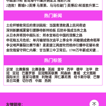
中超第14轮 青岛海牛vs重庆铜梁龙 精彩片段
2连败！蓉城0-2英博 马莱莱、马马杜破门 英博近5轮首胜升第二
热门新闻
土伦杯惨败背后的青训困局：当国青溃败遇上民间奇迹
深圳新鹏城夏窗引援静待新帅拍板 后防补强成当务之急
从日本弃将到中超队长：邦本宜裕在中国的涅槃之路
申花陷五月危机：单月输球场次追平上季全年 间歇期成救命稻草
争议哨声撕裂比赛节奏？麦麦提江两度吹罚杨帅引爆申花替补席
金玟哉留守拜仁内幕：甘当第三中卫背后，1700万年薪成关键砝码
热门标签
足球
比赛集锦
比赛录像
英超
意甲
西甲
德甲
法甲
欧
冠
亚冠
巴塞罗那
亚冠精英联赛
阿森纳
曼城
尤文图斯
国际米兰
皇家马德里
利物浦
拜仁慕尼黑
纽卡斯尔联
巴黎
圣日耳曼
切尔西
中超
热刺
友情链接：