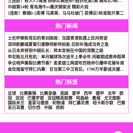
三连胜！铁人3-2海港 热菲尼奥绝杀+脱衣吃第2黄 姆本扎3轮轰6球
中超第14轮 青岛海牛vs重庆铜梁龙 精彩片段
2连败！蓉城0-2英博 马莱莱、马马杜破门 英博近5轮首胜升第二
热门新闻
土伦杯惨败背后的青训困局：当国青溃败遇上民间奇迹
深圳新鹏城夏窗引援静待新帅拍板 后防补强成当务之急
从日本弃将到中超队长：邦本宜裕在中国的涅槃之路
申花陷五月危机：单月输球场次追平上季全年 间歇期成救命稻草
争议哨声撕裂比赛节奏？麦麦提江两度吹罚杨帅引爆申花替补席
金玟哉留守拜仁内幕：甘当第三中卫背后，1700万年薪成关键砝码
热门标签
足球
比赛集锦
比赛录像
英超
意甲
西甲
德甲
法甲
欧
冠
亚冠
巴塞罗那
亚冠精英联赛
阿森纳
曼城
尤文图斯
国际米兰
皇家马德里
利物浦
拜仁慕尼黑
纽卡斯尔联
巴黎
圣日耳曼
切尔西
中超
热刺