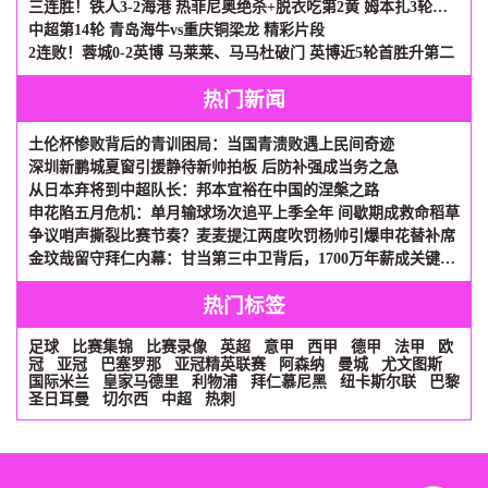
三连胜！铁人3-2海港 热菲尼奥绝杀+脱衣吃第2黄 姆本扎3轮轰6球
中超第14轮 青岛海牛vs重庆铜梁龙 精彩片段
2连败！蓉城0-2英博 马莱莱、马马杜破门 英博近5轮首胜升第二
热门新闻
土伦杯惨败背后的青训困局：当国青溃败遇上民间奇迹
深圳新鹏城夏窗引援静待新帅拍板 后防补强成当务之急
从日本弃将到中超队长：邦本宜裕在中国的涅槃之路
申花陷五月危机：单月输球场次追平上季全年 间歇期成救命稻草
争议哨声撕裂比赛节奏？麦麦提江两度吹罚杨帅引爆申花替补席
金玟哉留守拜仁内幕：甘当第三中卫背后，1700万年薪成关键砝码
热门标签
足球
比赛集锦
比赛录像
英超
意甲
西甲
德甲
法甲
欧
冠
亚冠
巴塞罗那
亚冠精英联赛
阿森纳
曼城
尤文图斯
国际米兰
皇家马德里
利物浦
拜仁慕尼黑
纽卡斯尔联
巴黎
圣日耳曼
切尔西
中超
热刺