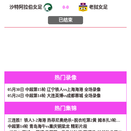
沙特阿拉伯女足
0
-
0
老挝女足
已结束
热门录像
05月30日 中超第15轮 辽宁铁人vs上海海港 全场录像
05月24日 中超第14轮 大连英博vs成都蓉城 全场录像
热门集锦
三连胜！铁人3-2海港 热菲尼奥绝杀+脱衣吃第2黄 姆本扎3轮轰6球
中超第14轮 青岛海牛vs重庆铜梁龙 精彩片段