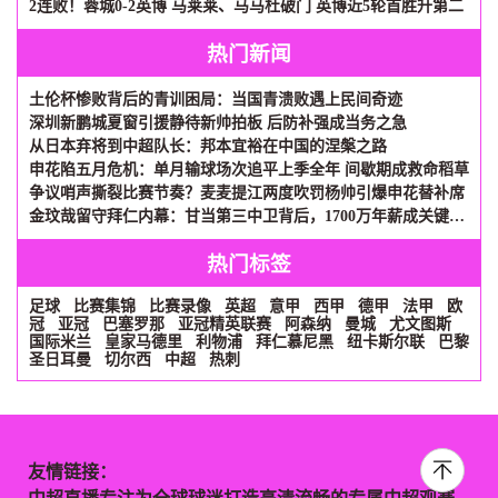
2连败！蓉城0-2英博 马莱莱、马马杜破门 英博近5轮首胜升第二
热门新闻
土伦杯惨败背后的青训困局：当国青溃败遇上民间奇迹
深圳新鹏城夏窗引援静待新帅拍板 后防补强成当务之急
从日本弃将到中超队长：邦本宜裕在中国的涅槃之路
申花陷五月危机：单月输球场次追平上季全年 间歇期成救命稻草
争议哨声撕裂比赛节奏？麦麦提江两度吹罚杨帅引爆申花替补席
金玟哉留守拜仁内幕：甘当第三中卫背后，1700万年薪成关键砝码
热门标签
足球
比赛集锦
比赛录像
英超
意甲
西甲
德甲
法甲
欧
冠
亚冠
巴塞罗那
亚冠精英联赛
阿森纳
曼城
尤文图斯
国际米兰
皇家马德里
利物浦
拜仁慕尼黑
纽卡斯尔联
巴黎
圣日耳曼
切尔西
中超
热刺
友情链接：