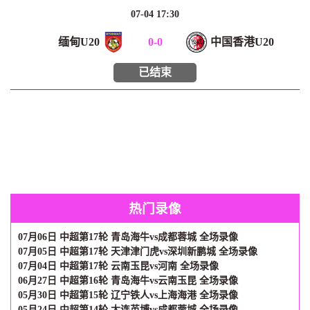
07-04 17:30
缅甸U20
0
-
0
中国香港U20
已结束
热门录像
07月06日 中超第17轮 青岛海牛vs成都蓉城 全场录像
07月05日 中超第17轮 天津津门虎vs深圳新鹏城 全场录像
07月04日 中超第17轮 云南玉昆vs河南 全场录像
06月27日 中超第16轮 青岛海牛vs云南玉昆 全场录像
05月30日 中超第15轮 辽宁铁人vs上海海港 全场录像
05月24日 中超第14轮 大连英博vs成都蓉城 全场录像