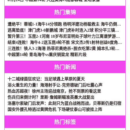
热门集锦
遭绝平！蓉城1-1海牛14分领跑 杨明洋建功杨聪救主 海牛仍倒数第3
逃离垫底！津门虎3-0新鹏城 津门虎补时连入2球 积分平三镇升第15
暂升第三！玉昆2-1河南 18岁布尼亚明处子球叶力江离谱梦游送礼
结束4连败！海牛4-2送玉昆4轮不胜 宋文杰2传1射林创益0度角破门
三连胜！铁人3-2海港 热菲尼奥绝杀+脱衣吃第2黄 姆本扎3轮轰6球
中超第14轮 青岛海牛vs重庆铜梁龙 精彩片段
热门新闻
十二城绿茵狂欢记：当足球遇上草原的夏天
浴火重生的力量！海港射手让-克劳德破门后吐露心声
热血苏超夜！徐州主场迎战南京，抢不到票的看这里
伤兵归来倒计时？里斯·詹姆斯瞄准英墨大战复出
洛塞尔索破门后发声：此刻只为蓝白战袍而战，贝蒂斯仍是归宿
国安外援孔特逃过黄牌危机 下场硬仗泰山可披挂上阵
热门标签