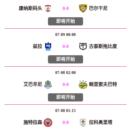
康纳斯码头
0
-
0
巴尔干尼
即将开始
07-09 00:00
兹拉
0
-
0
古泰斯拖比度
即将开始
07-08 02:00
艾巴辛尼
0
-
0
鲍里索夫巴特
即将开始
07-08 01:15
施特拉森
0
-
0
拉科奥里塔