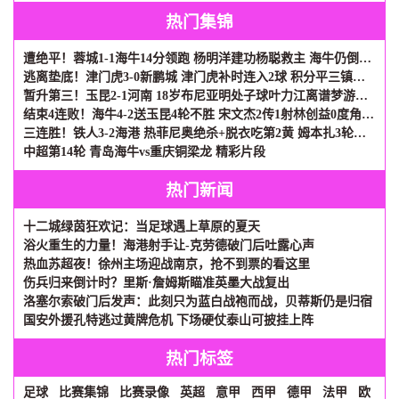
热门集锦
遭绝平！蓉城1-1海牛14分领跑 杨明洋建功杨聪救主 海牛仍倒数第3
逃离垫底！津门虎3-0新鹏城 津门虎补时连入2球 积分平三镇升第15
暂升第三！玉昆2-1河南 18岁布尼亚明处子球叶力江离谱梦游送礼
结束4连败！海牛4-2送玉昆4轮不胜 宋文杰2传1射林创益0度角破门
三连胜！铁人3-2海港 热菲尼奥绝杀+脱衣吃第2黄 姆本扎3轮轰6球
中超第14轮 青岛海牛vs重庆铜梁龙 精彩片段
热门新闻
十二城绿茵狂欢记：当足球遇上草原的夏天
浴火重生的力量！海港射手让-克劳德破门后吐露心声
热血苏超夜！徐州主场迎战南京，抢不到票的看这里
伤兵归来倒计时？里斯·詹姆斯瞄准英墨大战复出
洛塞尔索破门后发声：此刻只为蓝白战袍而战，贝蒂斯仍是归宿
国安外援孔特逃过黄牌危机 下场硬仗泰山可披挂上阵
热门标签
足球
比赛集锦
比赛录像
英超
意甲
西甲
德甲
法甲
欧