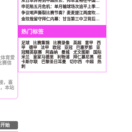
从日本弃将到中超队长：邦本宜裕在中国的涅槃之路
申花陷五月危机：单月输球场次追平上季全年 间歇期成救命稻草
争议哨声撕裂比赛节奏？麦麦提江两度吹罚杨帅引爆申花替补席
金玟哉留守拜仁内幕：甘当第三中卫背后，1700万年薪成关键砝码
热门标签
足球
比赛集锦
比赛录像
英超
意甲
西
甲
德甲
法甲
欧冠
亚冠
巴塞罗那
亚
冠精英联赛
阿森纳
曼城
尤文图斯
国际
米兰
皇家马德里
利物浦
拜仁慕尼黑
纽
大体育爱
卡斯尔联
巴黎圣日耳曼
切尔西
中超
热
比赛信
刺
链接，喜
播，本站
将开始