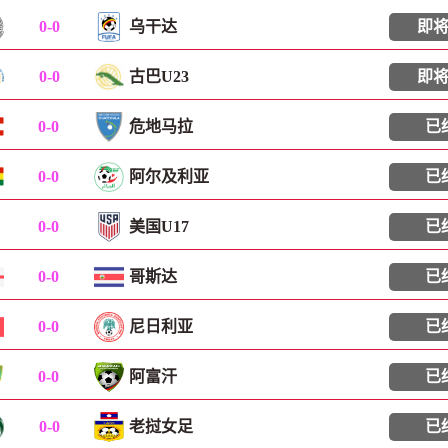
0
-
0
乌干达
即
0
-
0
古巴U23
即
0
-
0
危地马拉
已
0
-
0
阿尔及利亚
已
0
-
0
美国U17
已
0
-
0
哥斯达
已
0
-
0
尼日利亚
已
0
-
0
阿富汗
已
0
-
0
老挝女足
已