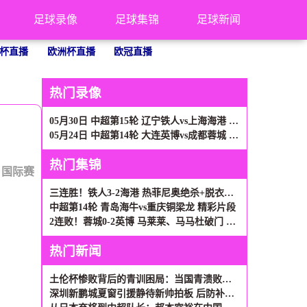
足球录像
足球集锦
足球新闻
杯直播
欧洲杯直播
欧冠直播
热门录像
05月30日 中超第15轮 辽宁铁人vs上海海港 全场录像
05月24日 中超第14轮 大连英博vs成都蓉城 全场录像
热门集锦
：
国际赛
三连胜！铁人3-2海港 热菲尼奥绝杀+脱衣吃第2黄 姆本扎3轮轰6球
中超第14轮 青岛海牛vs重庆铜梁龙 精彩片段
2连败！蓉城0-2英博 马莱莱、马马杜破门 英博近5轮首胜升第二
热门新闻
土伦杯惨败背后的青训困局：当国青溃败遇上民间奇迹
深圳新鹏城夏窗引援静待新帅拍板 后防补强成当务之急