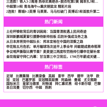
三连胜！铁人3-2海港 热菲尼奥绝杀+脱衣吃第2黄 姆本扎3轮轰6球
中超第14轮 青岛海牛vs重庆铜梁龙 精彩片段
2连败！蓉城0-2英博 马莱莱、马马杜破门 英博近5轮首胜升第二
热门新闻
土伦杯惨败背后的青训困局：当国青溃败遇上民间奇迹
深圳新鹏城夏窗引援静待新帅拍板 后防补强成当务之急
从日本弃将到中超队长：邦本宜裕在中国的涅槃之路
申花陷五月危机：单月输球场次追平上季全年 间歇期成救命稻草
争议哨声撕裂比赛节奏？麦麦提江两度吹罚杨帅引爆申花替补席
金玟哉留守拜仁内幕：甘当第三中卫背后，1700万年薪成关键砝码
热门标签
足球
比赛集锦
比赛录像
英超
意甲
西甲
德甲
法甲
欧
冠
亚冠
巴塞罗那
亚冠精英联赛
阿森纳
曼城
尤文图斯
国际米兰
皇家马德里
利物浦
拜仁慕尼黑
纽卡斯尔联
巴黎
圣日耳曼
切尔西
中超
热刺