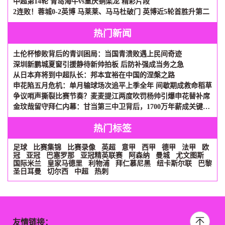
中超第14轮 青岛海牛vs重庆铜梁龙 精彩片段
2连败！蓉城0-2英博 马莱莱、马马杜破门 英博近5轮首胜升第二
热门新闻
土伦杯惨败背后的青训困局：当国青溃败遇上民间奇迹
深圳新鹏城夏窗引援静待新帅拍板 后防补强成当务之急
从日本弃将到中超队长：邦本宜裕在中国的涅槃之路
申花陷五月危机：单月输球场次追平上季全年 间歇期成救命稻草
争议哨声撕裂比赛节奏？麦麦提江两度吹罚杨帅引爆申花替补席
金玟哉留守拜仁内幕：甘当第三中卫背后，1700万年薪成关键砝码
热门标签
足球
比赛集锦
比赛录像
英超
意甲
西甲
德甲
法甲
欧
冠
亚冠
巴塞罗那
亚冠精英联赛
阿森纳
曼城
尤文图斯
国际米兰
皇家马德里
利物浦
拜仁慕尼黑
纽卡斯尔联
巴黎
圣日耳曼
切尔西
中超
热刺
友情链接：