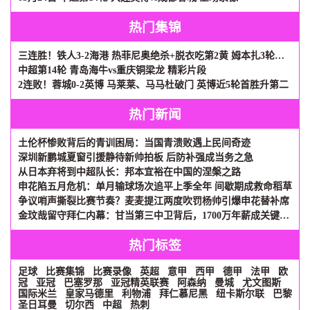
热门集锦
三连胜！铁人3-2海港 热菲尼奥绝杀+脱衣吃第2黄 姆本扎3轮轰6球
中超第14轮 青岛海牛vs重庆铜梁龙 精彩片段
2连败！蓉城0-2英博 马莱莱、马马杜破门 英博近5轮首胜升第二
热门新闻
土伦杯惨败背后的青训困局：当国青溃败遇上民间奇迹
深圳新鹏城夏窗引援静待新帅拍板 后防补强成当务之急
从日本弃将到中超队长：邦本宜裕在中国的涅槃之路
申花陷五月危机：单月输球场次追平上季全年 间歇期成救命稻草
争议哨声撕裂比赛节奏？麦麦提江两度吹罚杨帅引爆申花替补席
金玟哉留守拜仁内幕：甘当第三中卫背后，1700万年薪成关键砝码
热门标签
足球
比赛集锦
比赛录像
英超
意甲
西甲
德甲
法甲
欧
冠
亚冠
巴塞罗那
亚冠精英联赛
阿森纳
曼城
尤文图斯
国际米兰
皇家马德里
利物浦
拜仁慕尼黑
纽卡斯尔联
巴黎
圣日耳曼
切尔西
中超
热刺