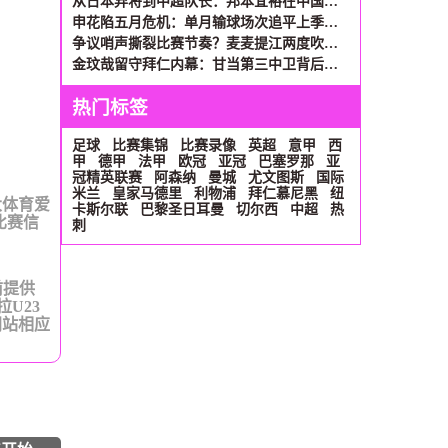
从日本弃将到中超队长：邦本宜裕在中国的涅槃之路
申花陷五月危机：单月输球场次追平上季全年 间歇期成救命稻草
争议哨声撕裂比赛节奏？麦麦提江两度吹罚杨帅引爆申花替补席
金玟哉留守拜仁内幕：甘当第三中卫背后，1700万年薪成关键砝码
热门标签
足球
比赛集锦
比赛录像
英超
意甲
西
甲
德甲
法甲
欧冠
亚冠
巴塞罗那
亚
冠精英联赛
阿森纳
曼城
尤文图斯
国际
米兰
皇家马德里
利物浦
拜仁慕尼黑
纽
大体育爱
卡斯尔联
巴黎圣日耳曼
切尔西
中超
热
比赛信
刺
前提供
U23
网站相应