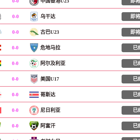
0
-
0
中国香港U23
即
0
-
0
乌干达
即
0
-
0
古巴U23
即
0
-
0
危地马拉
已
0
-
0
阿尔及利亚
已
0
-
0
美国U17
已
0
-
0
哥斯达
已
0
-
0
尼日利亚
已
0
-
0
阿富汗
已