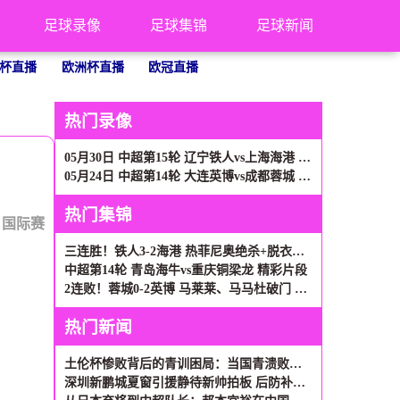
足球录像
足球集锦
足球新闻
杯直播
欧洲杯直播
欧冠直播
热门录像
05月30日 中超第15轮 辽宁铁人vs上海海港 全场录像
05月24日 中超第14轮 大连英博vs成都蓉城 全场录像
热门集锦
：
国际赛
三连胜！铁人3-2海港 热菲尼奥绝杀+脱衣吃第2黄 姆本扎3轮轰6球
中超第14轮 青岛海牛vs重庆铜梁龙 精彩片段
2连败！蓉城0-2英博 马莱莱、马马杜破门 英博近5轮首胜升第二
热门新闻
土伦杯惨败背后的青训困局：当国青溃败遇上民间奇迹
深圳新鹏城夏窗引援静待新帅拍板 后防补强成当务之急