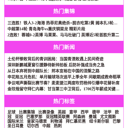
热门集锦
三连胜！铁人3-2海港 热菲尼奥绝杀+脱衣吃第2黄 姆本扎3轮轰6球
中超第14轮 青岛海牛vs重庆铜梁龙 精彩片段
2连败！蓉城0-2英博 马莱莱、马马杜破门 英博近5轮首胜升第二
热门新闻
土伦杯惨败背后的青训困局：当国青溃败遇上民间奇迹
深圳新鹏城夏窗引援静待新帅拍板 后防补强成当务之急
从日本弃将到中超队长：邦本宜裕在中国的涅槃之路
申花陷五月危机：单月输球场次追平上季全年 间歇期成救命稻草
争议哨声撕裂比赛节奏？麦麦提江两度吹罚杨帅引爆申花替补席
金玟哉留守拜仁内幕：甘当第三中卫背后，1700万年薪成关键砝码
热门标签
足球
比赛集锦
比赛录像
英超
意甲
西甲
德甲
法甲
欧
冠
亚冠
巴塞罗那
亚冠精英联赛
阿森纳
曼城
尤文图斯
国际米兰
皇家马德里
利物浦
拜仁慕尼黑
纽卡斯尔联
巴黎
圣日耳曼
切尔西
中超
热刺