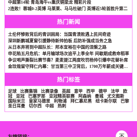
中超第14轮 青岛海牛vs重庆铜梁龙 精彩片段
2连败！蓉城0-2英博 马莱莱、马马杜破门 英博近5轮首胜升第二
热门新闻
土伦杯惨败背后的青训困局：当国青溃败遇上民间奇迹
深圳新鹏城夏窗引援静待新帅拍板 后防补强成当务之急
从日本弃将到中超队长：邦本宜裕在中国的涅槃之路
申花陷五月危机：单月输球场次追平上季全年 间歇期成救命稻草
争议哨声撕裂比赛节奏？麦麦提江两度吹罚杨帅引爆申花替补席
金玟哉留守拜仁内幕：甘当第三中卫背后，1700万年薪成关键砝码
热门标签
足球
比赛集锦
比赛录像
英超
意甲
西甲
德甲
法甲
欧
冠
亚冠
巴塞罗那
亚冠精英联赛
阿森纳
曼城
尤文图斯
国际米兰
皇家马德里
利物浦
拜仁慕尼黑
纽卡斯尔联
巴黎
圣日耳曼
切尔西
中超
热刺
友情链接：