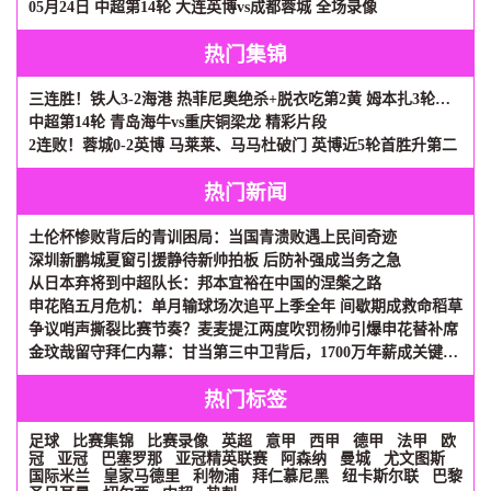
05月24日 中超第14轮 大连英博vs成都蓉城 全场录像
热门集锦
三连胜！铁人3-2海港 热菲尼奥绝杀+脱衣吃第2黄 姆本扎3轮轰6球
中超第14轮 青岛海牛vs重庆铜梁龙 精彩片段
2连败！蓉城0-2英博 马莱莱、马马杜破门 英博近5轮首胜升第二
热门新闻
土伦杯惨败背后的青训困局：当国青溃败遇上民间奇迹
深圳新鹏城夏窗引援静待新帅拍板 后防补强成当务之急
从日本弃将到中超队长：邦本宜裕在中国的涅槃之路
申花陷五月危机：单月输球场次追平上季全年 间歇期成救命稻草
争议哨声撕裂比赛节奏？麦麦提江两度吹罚杨帅引爆申花替补席
金玟哉留守拜仁内幕：甘当第三中卫背后，1700万年薪成关键砝码
热门标签
足球
比赛集锦
比赛录像
英超
意甲
西甲
德甲
法甲
欧
冠
亚冠
巴塞罗那
亚冠精英联赛
阿森纳
曼城
尤文图斯
国际米兰
皇家马德里
利物浦
拜仁慕尼黑
纽卡斯尔联
巴黎