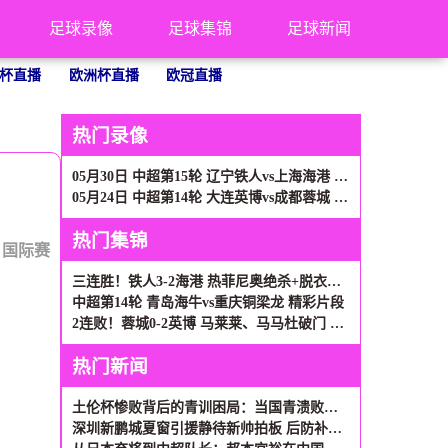
足球录像
足球集锦
足球新闻
杯直播
欧洲杯直播
欧冠直播
热门录像
05月30日 中超第15轮 辽宁铁人vs上海海港 全场录像
05月24日 中超第14轮 大连英博vs成都蓉城 全场录像
热门集锦
：
国际赛
三连胜！铁人3-2海港 热菲尼奥绝杀+脱衣吃第2黄 姆本扎3轮轰6球
中超第14轮 青岛海牛vs重庆铜梁龙 精彩片段
2连败！蓉城0-2英博 马莱莱、马马杜破门 英博近5轮首胜升第二
热门新闻
土伦杯惨败背后的青训困局：当国青溃败遇上民间奇迹
深圳新鹏城夏窗引援静待新帅拍板 后防补强成当务之急