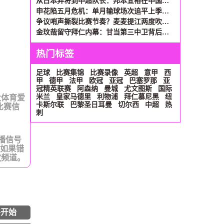
从日本弃将到中超队长：邦本宜裕在中国的涅槃之路
申花陷五月危机：单月输球场次追平上季全年 间歇期成救命稻草
争议哨声撕裂比赛节奏？麦麦提江两度吹罚杨帅引爆申花替补席
金玟哉留守拜仁内幕：甘当第三中卫背后，1700万年薪成关键砝码
热门标签
足球
比赛集锦
比赛录像
英超
意甲
西
甲
德甲
法甲
欧冠
亚冠
巴塞罗那
亚
冠精英联赛
阿森纳
曼城
尤文图斯
国际
米兰
皇家马德里
利物浦
拜仁慕尼黑
纽
大体育爱
卡斯尔联
巴黎圣日耳曼
切尔西
中超
热
比赛信
刺
直播信号
。如果错
放频道。
将开始