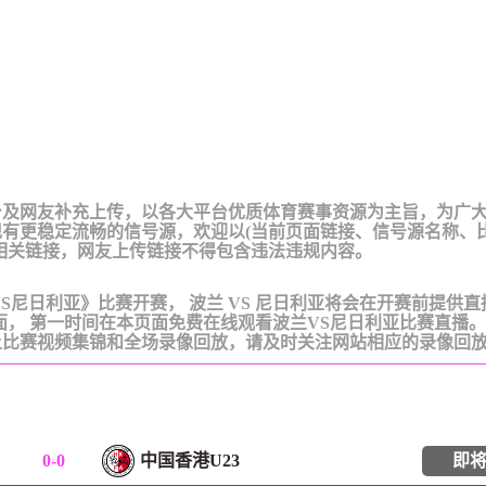
台及网友补充上传，以各大平台优质体育赛事资源为主旨，为广
有更稳定流畅的信号源，欢迎以(当前页面链接、信号源名称、
相关链接，网友上传链接不得包含违法违规内容。
《波兰VS尼日利亚》比赛开赛， 波兰 VS 尼日利亚将会在开赛前提供
面， 第一时间在本页面免费在线观看波兰VS尼日利亚比赛直播
上比赛视频集锦和全场录像回放，请及时关注网站相应的录像回
0
-
0
中国香港U23
即