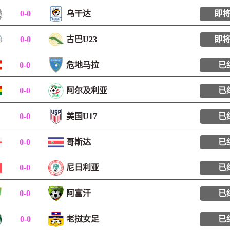
0
-
0
乌干达
即
0
-
0
古巴U23
即
0
-
0
危地马拉
已
0
-
0
阿尔及利亚
已
0
-
0
美国U17
已
0
-
0
哥斯达
已
0
-
0
尼日利亚
已
0
-
0
阿富汗
已
0
-
0
老挝女足
已