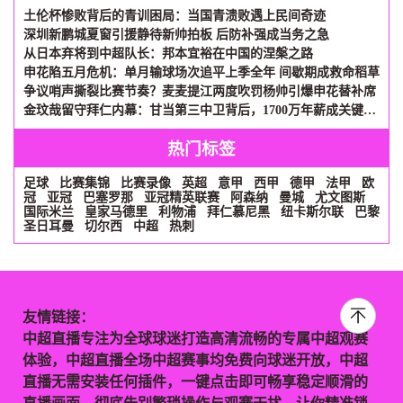
土伦杯惨败背后的青训困局：当国青溃败遇上民间奇迹
深圳新鹏城夏窗引援静待新帅拍板 后防补强成当务之急
从日本弃将到中超队长：邦本宜裕在中国的涅槃之路
申花陷五月危机：单月输球场次追平上季全年 间歇期成救命稻草
争议哨声撕裂比赛节奏？麦麦提江两度吹罚杨帅引爆申花替补席
金玟哉留守拜仁内幕：甘当第三中卫背后，1700万年薪成关键砝码
热门标签
足球
比赛集锦
比赛录像
英超
意甲
西甲
德甲
法甲
欧
冠
亚冠
巴塞罗那
亚冠精英联赛
阿森纳
曼城
尤文图斯
国际米兰
皇家马德里
利物浦
拜仁慕尼黑
纽卡斯尔联
巴黎
圣日耳曼
切尔西
中超
热刺
友情链接：
中超直播专注为全球球迷打造高清流畅的专属中超观赛
体验，中超直播全场中超赛事均免费向球迷开放，中超
直播无需安装任何插件，一键点击即可畅享稳定顺滑的