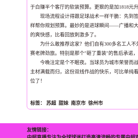
于白赚半个客厅的软装预算。更狠的是加1818元
现场流程设计得跟足球战术一样干脆：先到签到
样帮你规划预算。最妙的是进球瞬间——广播和
的爽快感，比看回放刺激多了。
为什么敢推荐这家？他们自有300多名工人不外
赛老牌劲旅。特别是那个"砸了重装"的售后承诺，
今晚注定是个不眠夜。当球员为城市荣誉而战，
主材满载而归，这份双线作战的快乐，可比单纯看
位了！
标签：
苏超
甜妹
南京市
徐州市
友情链接：
中超直播专注为全球球迷打造高清流畅的专属中超