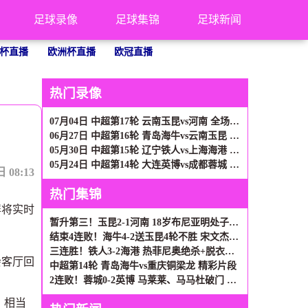
足球录像
足球集锦
足球新闻
杯直播
欧洲杯直播
欧冠直播
热门录像
07月04日 中超第17轮 云南玉昆vs河南 全场录像
06月27日 中超第16轮 青岛海牛vs云南玉昆 全场录像
05月30日 中超第15轮 辽宁铁人vs上海海港 全场录像
05月24日 中超第14轮 大连英博vs成都蓉城 全场录像
08:13
热门集锦
屏将实时
暂升第三！玉昆2-1河南 18岁布尼亚明处子球叶力江离谱梦游送礼
结束4连败！海牛4-2送玉昆4轮不胜 宋文杰2传1射林创益0度角破门
三连胜！铁人3-2海港 热菲尼奥绝杀+脱衣吃第2黄 姆本扎3轮轰6球
会客厅回
中超第14轮 青岛海牛vs重庆铜梁龙 精彩片段
2连败！蓉城0-2英博 马莱莱、马马杜破门 英博近5轮首胜升第二
，相当