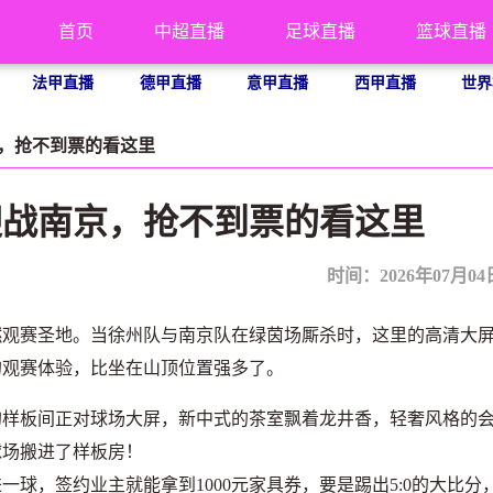
首页
中超直播
足球直播
篮球直播
法甲直播
德甲直播
意甲直播
西甲直播
世界
京，抢不到票的看这里
迎战南京，抢不到票的看这里
时间：2026年07月04日 
观赛圣地。当徐州队与南京队在绿茵场厮杀时，这里的高清大
的观赛体验，比坐在山顶位置强多了。
的样板间正对球场大屏，新中式的茶室飘着龙井香，轻奢风格的
球场搬进了样板房！
，签约业主就能拿到1000元家具券，要是踢出5:0的大比分