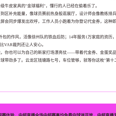
升级牛皮家具的"金球福利"，懂行的人已经在偷着乐了。
区补充能量，像球员赛前热身般逛展厅，设计师会像教练排
大屏会同步爆发出欢呼，工作人员小跑着为你登记代金券，这种
包的作风，活像徐州队的铁血后防；14年服务1万家庭的资历
比VAR裁判还让人安心。
你也可以为自己的新家打场漂亮仗——带着代金券、金蛋奖
球带劲多了。云龙区钱塘路七号，车位管够，就等你这枚"第十
观赛体验，中超直播全场中超赛事均免费向球迷开放，中超直播