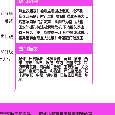
热门新闻
热血苏超夜！徐州主场迎战南京，抢不到票的看这里
兵布阵那
伤兵归来倒计时？里斯·詹姆斯瞄准英墨大战复出
即时反馈
洛塞尔索破门后发声：此刻只为蓝白战袍而战，贝蒂斯仍是归宿
国安外援孔特逃过黄牌危机 下场硬仗泰山可披挂上阵
特里放话：枪手就差这一环 砸中锋能称霸英超数载
，堪比联
德弗里转会现重大进展！希腊豪门敲定国米功勋后卫
热门标签
品和升级
足球
比赛集锦
比赛录像
英超
意甲
西
二人"到
甲
德甲
法甲
欧冠
亚冠
巴塞罗那
亚
冠精英联赛
阿森纳
曼城
国际米兰
尤文
图斯
皇家马德里
利物浦
拜仁慕尼黑
纽
卡斯尔联
中超
切尔西
巴黎圣日耳曼
热
刺
无需安装任何插件，一键点击即可畅享稳定顺滑的直