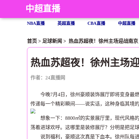
中超直播
NBA直播
英超直播
CBA直播
中超直播
首页
>
足球新闻
> 热血苏超夜！徐州主场迎战南
热血苏超夜！徐州主场
作者：24直播网
今晚7月4日，徐州豪顺装饰展厅即将变身最燃
传递每一个精彩瞬间——说实话，这种身临其境
想象一下：8800㎡的实景展厅里，现代风格
荡着进球欢呼。这哪里是装修展厅？分明是把足
说到福利，豪顺这次真是下血本。徐州队每进一球