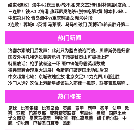
结束4连败！海牛4-2送玉昆4轮不胜 宋文杰2传1射林创益0度角破门
三连胜！铁人3-2海港 热菲尼奥绝杀+脱衣吃第2黄 姆本扎3轮轰6球
中超第14轮 青岛海牛vs重庆铜梁龙 精彩片段
2连败！蓉城0-2英博 马莱莱、马马杜破门 英博近5轮首胜升第二
热门新闻
洛塞尔索破门后发声：此刻只为蓝白战袍而战，贝蒂斯仍是归宿
国安外援孔特逃过黄牌危机 下场硬仗泰山可披挂上阵
特里放话：枪手就差这一环 砸中锋能称霸英超数载
德弗里转会现重大进展！希腊豪门敲定国米功勋后卫
中女超第七轮：京城玫瑰绽放 北京女足3-1力克四川迎连胜
冷门人选？这位上港新星或该进入邵佳一视野，联赛表现堪称惊喜
热门标签
足球
比赛集锦
比赛录像
英超
意甲
西甲
德甲
法甲
欧
冠
亚冠
巴塞罗那
亚冠精英联赛
阿森纳
曼城
国际米兰
尤文图斯
皇家马德里
利物浦
拜仁慕尼黑
纽卡斯尔联
中
超
切尔西
巴黎圣日耳曼
热刺