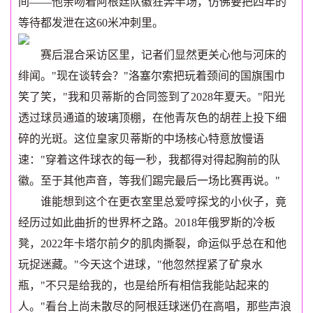
间——他亲吻着阿根廷队徽狂奔半场，仿佛要把四年的
等待都发泄在这60米冲刺里。
赛后混合采访区里，记者们显然更关心他与河床的
绯闻。"现在谈转会？"洛塞尔索把玩着颈间的国旗围巾
笑了笑，"我和贝蒂斯的合同签到了2028年夏天。"阳光
透过球员通道的玻璃顶棚，在他青灰色的胡茬上投下细
碎的光斑。这位皇家贝蒂斯的中场核心特意放慢语
速："穿着这件球衣的每一秒，我都得对得起胸前的队
徽。至于其他声音，等我们踢完最后一场比赛再说。"
谁能想到这个在更衣室里总爱哼探戈的小伙子，竟
经历过如此曲折的世界杯之路。2018年俄罗斯的冷板
凳，2022年卡塔尔前夕的肌肉撕裂，命运似乎总在和他
玩捉迷藏。"今天这个进球，"他忽然捏紧了矿泉水
瓶，"不只是给我的，也是给所有相信我能站起来的
人。"看台上尚未散尽的阿根廷球迷仍在高唱，那些声浪