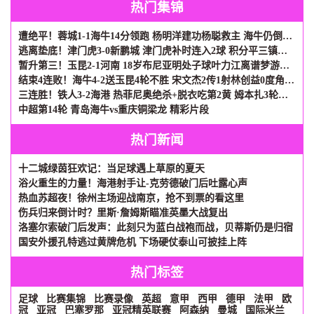
热门集锦
遭绝平！蓉城1-1海牛14分领跑 杨明洋建功杨聪救主 海牛仍倒数第3
逃离垫底！津门虎3-0新鹏城 津门虎补时连入2球 积分平三镇升第15
暂升第三！玉昆2-1河南 18岁布尼亚明处子球叶力江离谱梦游送礼
结束4连败！海牛4-2送玉昆4轮不胜 宋文杰2传1射林创益0度角破门
三连胜！铁人3-2海港 热菲尼奥绝杀+脱衣吃第2黄 姆本扎3轮轰6球
中超第14轮 青岛海牛vs重庆铜梁龙 精彩片段
热门新闻
十二城绿茵狂欢记：当足球遇上草原的夏天
浴火重生的力量！海港射手让-克劳德破门后吐露心声
热血苏超夜！徐州主场迎战南京，抢不到票的看这里
伤兵归来倒计时？里斯·詹姆斯瞄准英墨大战复出
洛塞尔索破门后发声：此刻只为蓝白战袍而战，贝蒂斯仍是归宿
国安外援孔特逃过黄牌危机 下场硬仗泰山可披挂上阵
热门标签
足球
比赛集锦
比赛录像
英超
意甲
西甲
德甲
法甲
欧
冠
亚冠
巴塞罗那
亚冠精英联赛
阿森纳
曼城
国际米兰