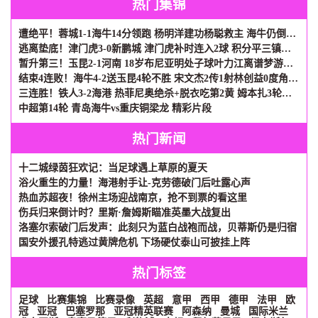
热门集锦
遭绝平！蓉城1-1海牛14分领跑 杨明洋建功杨聪救主 海牛仍倒数第3
逃离垫底！津门虎3-0新鹏城 津门虎补时连入2球 积分平三镇升第15
暂升第三！玉昆2-1河南 18岁布尼亚明处子球叶力江离谱梦游送礼
结束4连败！海牛4-2送玉昆4轮不胜 宋文杰2传1射林创益0度角破门
三连胜！铁人3-2海港 热菲尼奥绝杀+脱衣吃第2黄 姆本扎3轮轰6球
中超第14轮 青岛海牛vs重庆铜梁龙 精彩片段
热门新闻
十二城绿茵狂欢记：当足球遇上草原的夏天
浴火重生的力量！海港射手让-克劳德破门后吐露心声
热血苏超夜！徐州主场迎战南京，抢不到票的看这里
伤兵归来倒计时？里斯·詹姆斯瞄准英墨大战复出
洛塞尔索破门后发声：此刻只为蓝白战袍而战，贝蒂斯仍是归宿
国安外援孔特逃过黄牌危机 下场硬仗泰山可披挂上阵
热门标签
足球
比赛集锦
比赛录像
英超
意甲
西甲
德甲
法甲
欧
冠
亚冠
巴塞罗那
亚冠精英联赛
阿森纳
曼城
国际米兰