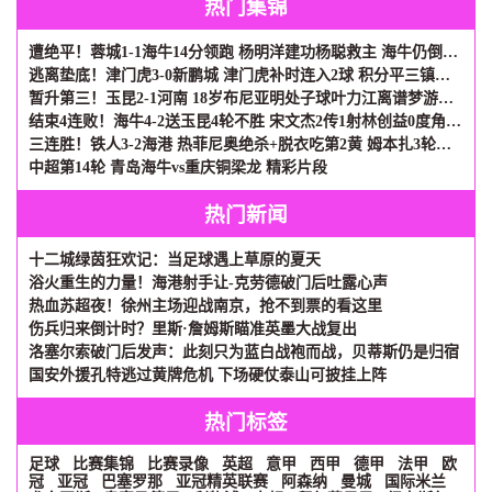
热门集锦
遭绝平！蓉城1-1海牛14分领跑 杨明洋建功杨聪救主 海牛仍倒数第3
逃离垫底！津门虎3-0新鹏城 津门虎补时连入2球 积分平三镇升第15
暂升第三！玉昆2-1河南 18岁布尼亚明处子球叶力江离谱梦游送礼
结束4连败！海牛4-2送玉昆4轮不胜 宋文杰2传1射林创益0度角破门
三连胜！铁人3-2海港 热菲尼奥绝杀+脱衣吃第2黄 姆本扎3轮轰6球
中超第14轮 青岛海牛vs重庆铜梁龙 精彩片段
热门新闻
十二城绿茵狂欢记：当足球遇上草原的夏天
浴火重生的力量！海港射手让-克劳德破门后吐露心声
热血苏超夜！徐州主场迎战南京，抢不到票的看这里
伤兵归来倒计时？里斯·詹姆斯瞄准英墨大战复出
洛塞尔索破门后发声：此刻只为蓝白战袍而战，贝蒂斯仍是归宿
国安外援孔特逃过黄牌危机 下场硬仗泰山可披挂上阵
热门标签
足球
比赛集锦
比赛录像
英超
意甲
西甲
德甲
法甲
欧
冠
亚冠
巴塞罗那
亚冠精英联赛
阿森纳
曼城
国际米兰