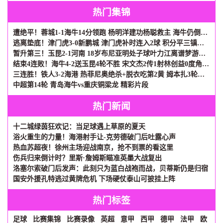
热门集锦
遭绝平！蓉城1-1海牛14分领跑 杨明洋建功杨聪救主 海牛仍倒数第3
逃离垫底！津门虎3-0新鹏城 津门虎补时连入2球 积分平三镇升第15
暂升第三！玉昆2-1河南 18岁布尼亚明处子球叶力江离谱梦游送礼
结束4连败！海牛4-2送玉昆4轮不胜 宋文杰2传1射林创益0度角破门
三连胜！铁人3-2海港 热菲尼奥绝杀+脱衣吃第2黄 姆本扎3轮轰6球
中超第14轮 青岛海牛vs重庆铜梁龙 精彩片段
热门新闻
十二城绿茵狂欢记：当足球遇上草原的夏天
浴火重生的力量！海港射手让-克劳德破门后吐露心声
热血苏超夜！徐州主场迎战南京，抢不到票的看这里
伤兵归来倒计时？里斯·詹姆斯瞄准英墨大战复出
洛塞尔索破门后发声：此刻只为蓝白战袍而战，贝蒂斯仍是归宿
国安外援孔特逃过黄牌危机 下场硬仗泰山可披挂上阵
热门标签
足球
比赛集锦
比赛录像
英超
意甲
西甲
德甲
法甲
欧